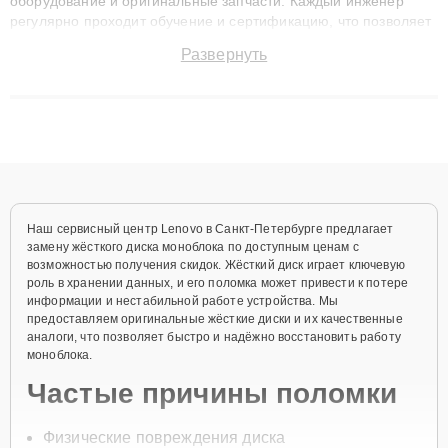
оборудование и оригинальные запчасти. Каждый инженер
регулярно проходит обучение и сертификацию, что позволяет
быстро и точноdiagnostikировать поломки и восстанавливать
Развернуть
технику с сохранением гарантии до 3 лет. Наши мастера
решают сложные случаи: от замены матриц и материнских
плат до ремонта после залития и восстановления данных.
Благодаря высокой квалификации и ответственному подходу
клиенты получают быстрый, качественный ремонт и понятные
объяснения по результатам диагностики.
Наш сервисный центр Lenovo в Санкт-Петербурге предлагает
замену жёсткого диска моноблока по доступным ценам с
возможностью получения скидок. Жёсткий диск играет ключевую
роль в хранении данных, и его поломка может привести к потере
информации и нестабильной работе устройства. Мы
предоставляем оригинальные жёсткие диски и их качественные
аналоги, что позволяет быстро и надёжно восстановить работу
моноблока.
Частые причины поломки
Физические повреждения диска