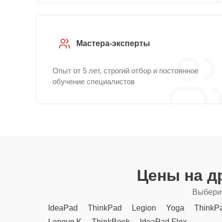
Мастера-эксперты
Опыт от 5 лет, строгий отбор и постоянное
обучение специалистов
Цены на д
Выберит
IdeaPad
ThinkPad
Legion
Yoga
ThinkP
Lenovo K
ThinkBook
IdeaPad Flex