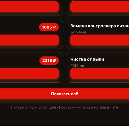
Замена контроллера пита
1605 ₽
15 мин
Чистка от пыли
2315 ₽
30 мин
Показать всё
Полный список услуг для «
Ноутбук
» — по звонку или в чате