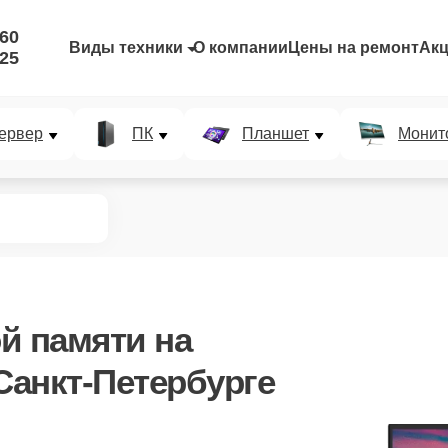
-60
Виды техники
О компании
Цены на ремонт
Ак
-25
ервер
ПК
Планшет
Монит
й памяти
на
Санкт-Петербурге