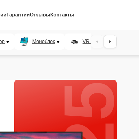
ции
Гарантии
Отзывы
Контакты
25%
ор
Моноблок
VR система