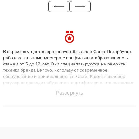
В сервисном центре spb.lenovo-official.ru в Санкт-Петербурге
работают опытные мастера с профильным образованием и
стажем от 5 до 12 лет. Они специализируются на ремонте
техники бренда Lenovo, используют современное
оборудование и оригинальные запчасти. Каждый инженер
регулярно проходит обучение и сертификацию, что позволяет
быстро и точноdiagnostikировать поломки и восстанавливать
Развернуть
технику с сохранением гарантии до 3 лет. Наши мастера
решают сложные случаи: от замены матриц и материнских
плат до ремонта после залития и восстановления данных.
Благодаря высокой квалификации и ответственному подходу
клиенты получают быстрый, качественный ремонт и понятные
объяснения по результатам диагностики.