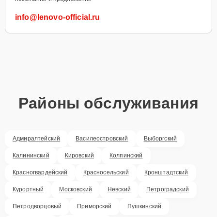
info@lenovo-official.ru
Районы обслуживания
Адмиралтейский
Василеостровский
Выборгский
Калининский
Кировский
Колпинский
Красногвардейский
Красносельский
Кронштадтский
Курортный
Московский
Невский
Петроградский
Петродворцовый
Приморский
Пушкинский